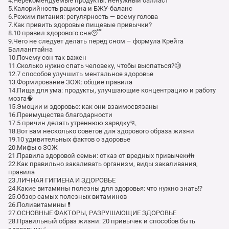
4.Нерекомендуемые продукты: ненужный балласт
5.Калорийность рациона и БЖУ-баланс
6.Режим питания: регулярность — всему голова
7.Как привить здоровые пищевые привычки?
8.10 правил здорового сна😴
9.Чего не следует делать перед сном – формула Крейга
Баллангтайна
10.Почему сон так важен
11.Сколько нужно спать человеку, чтобы выспаться?🧐
12.7 способов улучшить ментальное здоровье
13.Формирование ЗОЖ: общие правила
14.Пища для ума: продукты, улучшающие концентрацию и работу
мозга🧠
15.Эмоции и здоровье: как они взаимосвязаны
16.Преимущества благодарности
17.5 причин делать утреннюю зарядку🏃
18.Вот вам несколько советов для здорового образа жизни
19.10 удивительных фактов о здоровье
20.Мифы о ЗОЖ
21.Правила здоровой семьи: отказ от вредных привычек👪
22.Как правильно закаливать организм, виды закаливания,
правила
23.ЛИЧНАЯ ГИГИЕНА И ЗДОРОВЬЕ
24.Какие витамины полезны для здоровья: что нужно знать⁉️
25.Обзор самых полезных витаминов
26.Поливитамины💊
27.ОСНОВНЫЕ ФАКТОРЫ, РАЗРУШАЮЩИЕ ЗДОРОВЬЕ
28.Правильный образ жизни: 20 привычек и способов быть