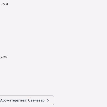
 но и
 уже
 Ароматерапевт, Свечевар