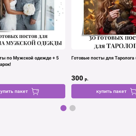
ты по Мужской одежде + 5
Готовые посты для Таролога (
арок!
300
р.
купить пакет
купить пакет