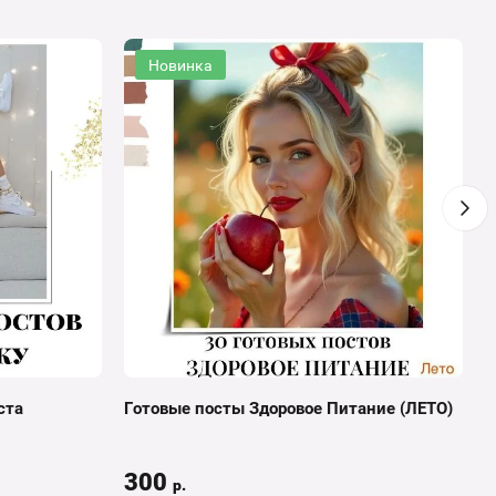
Новинка
ста
Готовые посты Здоровое Питание (ЛЕТО)
Г
(
300
р.