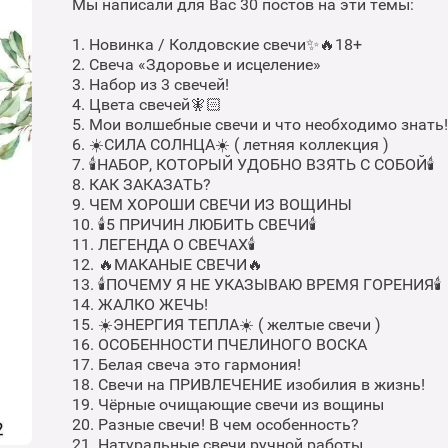
Мы написали для Вас 30 постов на эти темы:
1. Новинка / Колдовские свечи✨🔥18+
2. Свеча «Здоровье и исцеление»
3. Набор из 3 свечей!
4. Цвета свечей🧚🏻
5. Мои волшебные свечи и что необходимо знать!
6. ☀️СИЛА СОЛНЦА☀️ ( летняя коллекция )
7. 🕯НАБОР, КОТОРЫЙ УДОБНО ВЗЯТЬ С СОБОЙ🕯
8. КАК ЗАКАЗАТЬ?
9. ЧЕМ ХОРОШИ СВЕЧИ ИЗ ВОЩИНЫ
10. 🕯5 ПРИЧИН ЛЮБИТЬ СВЕЧИ🕯
11. ЛЕГЕНДА О СВЕЧАХ🕯
12. 🔥МАКАНЫЕ СВЕЧИ🔥
13. 🕯ПОЧЕМУ Я НЕ УКАЗЫВАЮ ВРЕМЯ ГОРЕНИЯ🕯
14. ЖАЛКО ЖЕЧЬ!
15. ☀️ЭНЕРГИЯ ТЕПЛА☀️ ( желтые свечи )
16. ОСОБЕННОСТИ ПЧЕЛИНОГО ВОСКА
17. Белая свеча это гармония!
18. Свечи на ПРИВЛЕЧЕНИЕ изобилия в жизнь!
19. Чёрные очищающие свечи из вощины
20. Разные свечи! В чем особенность?
21. Натуральные свечи ручной работы